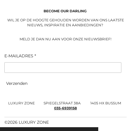
g
o
r
o
a
k
BECOME OUR DARLING
m
WIL JE OP DE HOOGTE GEHOUDEN WORDEN VAN ONS LAATSTE
NIEUWS, INSPIRATIE EN AANBIEDINGEN?
MELD JE DAN NU AAN VOOR ONZE NIEUWSBRIEF!
E-MAILADRES *
Verzenden
LUXURY ZONE SPIEGELSTRAAT 38A 1405 HX BUSSUM
035-6939158
©2026 LUXURY ZONE