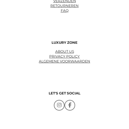
VERZENDEN
RETOURNEREN
FAQ
LUXURY ZONE
ABOUT US
PRIVACY POLICY
ALGEMENE VOORWAARDEN
LET'S GET SOCIAL
I
F
n
a
s
c
t
e
a
b