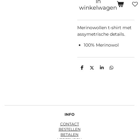
In
winkelwagen
Merinowollen t-shirt met
assymetrische details.
100% Merinowol
D
D
S
D
e
e
h
e
l
e
a
l
e
l
r
e
n
e
n
INFO
CONTACT
BESTELLEN
BETALEN