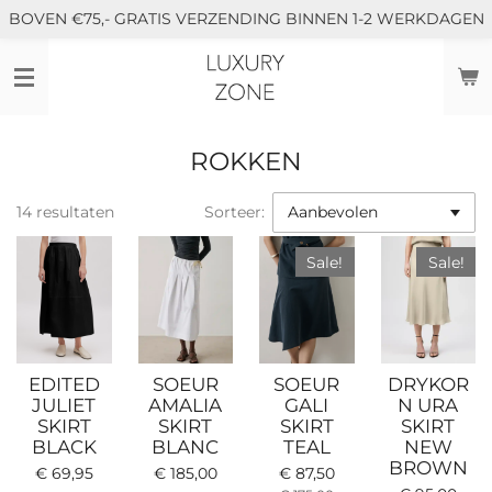
BOVEN €75,- GRATIS VERZENDING BINNEN 1-2 WERKDAGEN
Ga
direct
naar
de
hoofdinhoud
ROKKEN
14 resultaten
Sorteer:
Sale!
Sale!
EDITED
SOEUR
SOEUR
DRYKOR
JULIET
AMALIA
GALI
N URA
SKIRT
SKIRT
SKIRT
SKIRT
BLACK
BLANC
TEAL
NEW
BROWN
€ 69,95
€ 185,00
€ 87,50