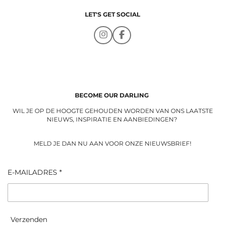
LET'S GET SOCIAL
I
F
n
a
s
c
t
e
a
b
g
o
r
o
a
k
BECOME OUR DARLING
m
WIL JE OP DE HOOGTE GEHOUDEN WORDEN VAN ONS LAATSTE
NIEUWS, INSPIRATIE EN AANBIEDINGEN?
MELD JE DAN NU AAN VOOR ONZE NIEUWSBRIEF!
E-MAILADRES *
Verzenden