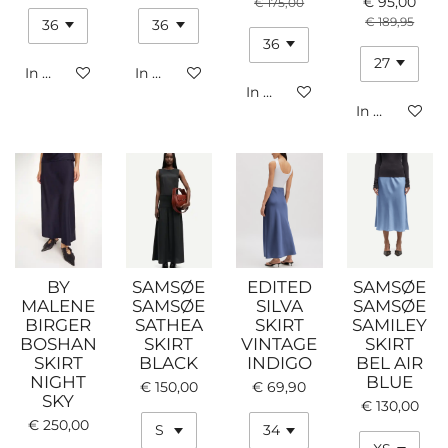
€ 95,00
€ 175,00
€ 189,95
In winkelwagen
In winkelwagen
In winkelwagen
In winkelwa
BY
SAMSØE
EDITED
SAMSØE
MALENE
SAMSØE
SILVA
SAMSØE
BIRGER
SATHEA
SKIRT
SAMILEY
BOSHAN
SKIRT
VINTAGE
SKIRT
SKIRT
BLACK
INDIGO
BEL AIR
NIGHT
BLUE
€ 150,00
€ 69,90
SKY
€ 130,00
€ 250,00