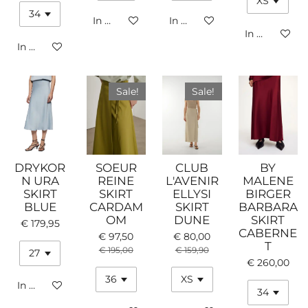
In winkelwagen
In winkelwagen
In winkelwa
In winkelwagen
Sale!
Sale!
DRYKOR
SOEUR
CLUB
BY
N URA
REINE
L'AVENIR
MALENE
SKIRT
SKIRT
ELLYSI
BIRGER
BLUE
CARDAM
SKIRT
BARBARA
OM
DUNE
SKIRT
€ 179,95
CABERNE
€ 97,50
€ 80,00
T
€ 195,00
€ 159,90
€ 260,00
In winkelwagen