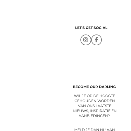
LET'S GET SOCIAL
I
F
n
a
s
c
t
e
a
b
g
o
r
o
a
k
m
BECOME OUR DARLING
WIL JE OP DE HOOGTE
GEHOUDEN WORDEN
VAN ONS LAATSTE
NIEUWS, INSPIRATIE EN
AANBIEDINGEN?
MELD JE DAN NU AAN