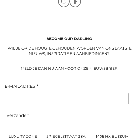
I
F
n
a
s
c
t
e
a
b
g
o
r
o
a
k
BECOME OUR DARLING
m
WIL JE OP DE HOOGTE GEHOUDEN WORDEN VAN ONS LAATSTE
NIEUWS, INSPIRATIE EN AANBIEDINGEN?
MELD JE DAN NU AAN VOOR ONZE NIEUWSBRIEF!
E-MAILADRES *
Verzenden
LUXURY ZONE SPIEGELSTRAAT 38A 1405 HX BUSSUM