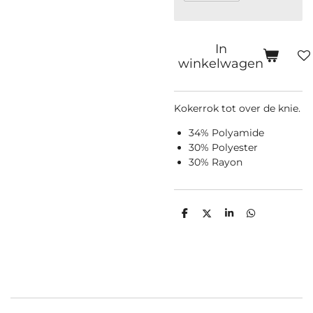
In
winkelwagen
Kokerrok tot over de knie.
34% Polyamide
30% Polyester
30% Rayon
D
D
S
D
e
e
h
e
l
e
a
l
e
l
r
e
n
e
n