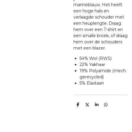
marineblauw. Het heeft
een hoge hals en
verlaagde schouder met
een heuplengte. Draag
hem over een T-shirt en
een smalle broek, of draag
hem over de schouders
met een blazer.
54% Wol (RWS)
22% Yakhaar
19% Polyamide (mech.
gerecycled)
5% Elastaan
D
D
S
D
e
e
h
e
l
e
a
l
e
l
r
e
n
e
n