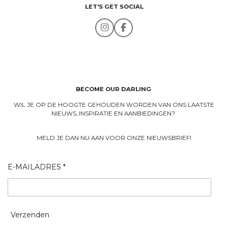
LET'S GET SOCIAL
I
F
n
a
s
c
t
e
a
b
g
o
r
o
a
k
BECOME OUR DARLING
m
WIL JE OP DE HOOGTE GEHOUDEN WORDEN VAN ONS LAATSTE
NIEUWS, INSPIRATIE EN AANBIEDINGEN?
MELD JE DAN NU AAN VOOR ONZE NIEUWSBRIEF!
E-MAILADRES *
Verzenden