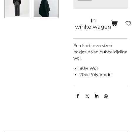
In
winkelwagen
Een kort, oversized
boxjasje van dubbelzijdige
wol.
80% Wol
20% Polyamide
D
D
S
D
e
e
h
e
l
e
a
l
e
l
r
e
n
e
n