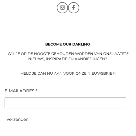
I
F
n
a
s
c
t
e
a
b
g
o
r
o
a
k
BECOME OUR DARLING
m
WIL JE OP DE HOOGTE GEHOUDEN WORDEN VAN ONS LAATSTE
NIEUWS, INSPIRATIE EN AANBIEDINGEN?
MELD JE DAN NU AAN VOOR ONZE NIEUWSBRIEF!
E-MAILADRES *
Verzenden