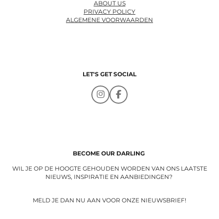
ABOUT US
PRIVACY POLICY
ALGEMENE VOORWAARDEN
LET'S GET SOCIAL
I
F
n
a
s
c
t
e
a
b
g
o
r
o
a
k
BECOME OUR DARLING
m
WIL JE OP DE HOOGTE GEHOUDEN WORDEN VAN ONS LAATSTE
NIEUWS, INSPIRATIE EN AANBIEDINGEN?
MELD JE DAN NU AAN VOOR ONZE NIEUWSBRIEF!