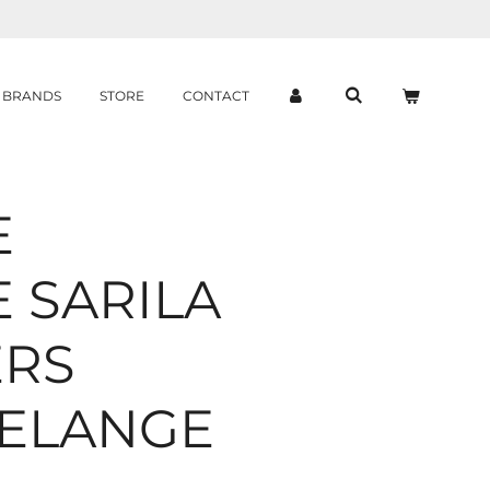
BRANDS
STORE
CONTACT
E
 SARILA
ERS
ELANGE