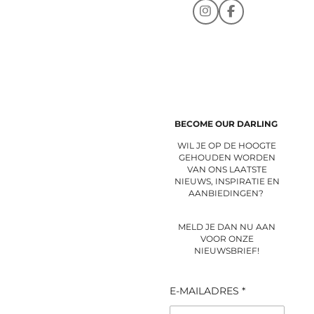
I
F
n
a
s
c
t
e
a
b
g
o
r
o
a
k
m
BECOME OUR DARLING
WIL JE OP DE HOOGTE
GEHOUDEN WORDEN
VAN ONS LAATSTE
NIEUWS, INSPIRATIE EN
AANBIEDINGEN?
MELD JE DAN NU AAN
VOOR ONZE
NIEUWSBRIEF!
E-MAILADRES *