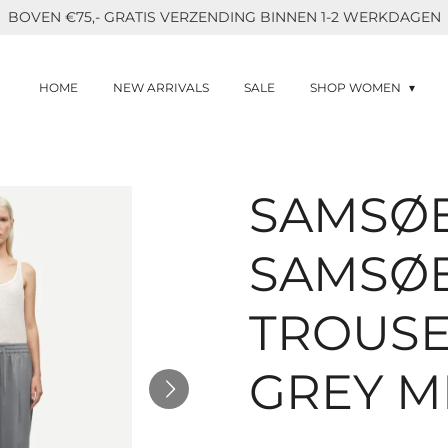
BOVEN €75,- GRATIS VERZENDING BINNEN 1-2 WERKDAGEN
HOME
NEW ARRIVALS
SALE
SHOP WOMEN
SAMSØ
SAMSØE
TROUS
GREY M