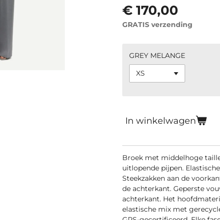
€ 170,00
GRATIS verzending
GREY MELANGE
In winkelwagen
Broek met middelhoge taille
uitlopende pijpen. Elastisch
Steekzakken aan de voorkant
de achterkant. Geperste vou
achterkant. Het hoofdmateri
elastische mix met gerecycle
GRS-gecertificeerd. Elke fas