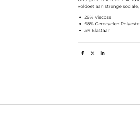
voldoet aan strenge sociale,
29% Viscose
68% Gerecycled Polyeste
3% Elastaan
D
D
S
e
e
h
l
e
a
e
l
r
n
e