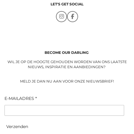
LET'S GET SOCIAL
I
F
n
a
s
c
t
e
a
b
g
o
r
o
a
k
BECOME OUR DARLING
m
WIL JE OP DE HOOGTE GEHOUDEN WORDEN VAN ONS LAATSTE
NIEUWS, INSPIRATIE EN AANBIEDINGEN?
MELD JE DAN NU AAN VOOR ONZE NIEUWSBRIEF!
E-MAILADRES *
Verzenden