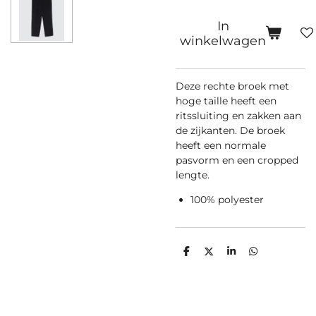
In
winkelwagen
Deze rechte broek met
hoge taille heeft een
ritssluiting en zakken aan
de zijkanten. De broek
heeft een normale
pasvorm en een cropped
lengte.
100% polyester
D
D
S
D
e
e
h
e
l
e
a
l
e
l
r
e
n
e
n