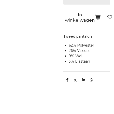
In
winkelwagen
Tweed pantalon.
62% Polyester
26% Viscose
9% Wol
3% Elastaan
D
D
S
D
e
e
h
e
l
e
a
l
e
l
r
e
n
e
n