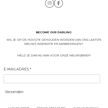
I
F
n
a
s
c
t
e
a
b
g
o
r
o
a
k
BECOME OUR DARLING
m
WIL JE OP DE HOOGTE GEHOUDEN WORDEN VAN ONS LAATSTE
NIEUWS, INSPIRATIE EN AANBIEDINGEN?
MELD JE DAN NU AAN VOOR ONZE NIEUWSBRIEF!
E-MAILADRES *
Verzenden