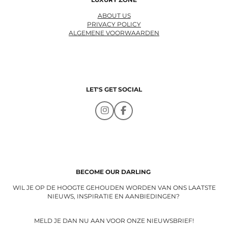
LUXURY ZONE
ABOUT US
PRIVACY POLICY
ALGEMENE VOORWAARDEN
LET'S GET SOCIAL
I
F
n
a
s
c
t
e
a
b
g
o
r
o
a
k
BECOME OUR DARLING
m
WIL JE OP DE HOOGTE GEHOUDEN WORDEN VAN ONS LAATSTE
NIEUWS, INSPIRATIE EN AANBIEDINGEN?
MELD JE DAN NU AAN VOOR ONZE NIEUWSBRIEF!