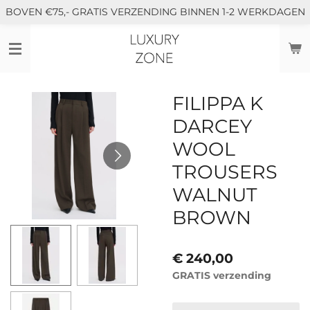
BOVEN €75,- GRATIS VERZENDING BINNEN 1-2 WERKDAGEN
Ga
direct
naar
de
hoofdinhoud
FILIPPA K
DARCEY
WOOL
TROUSERS
WALNUT
BROWN
€ 240,00
GRATIS verzending