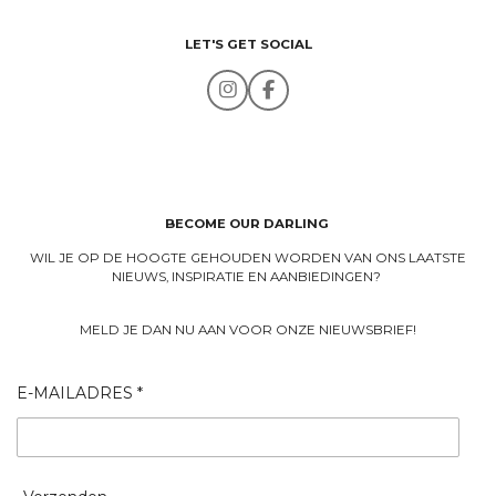
LET'S GET SOCIAL
I
F
n
a
s
c
t
e
a
b
g
o
r
o
a
k
BECOME OUR DARLING
m
WIL JE OP DE HOOGTE GEHOUDEN WORDEN VAN ONS LAATSTE
NIEUWS, INSPIRATIE EN AANBIEDINGEN?
MELD JE DAN NU AAN VOOR ONZE NIEUWSBRIEF!
E-MAILADRES *