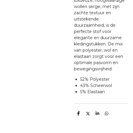
luxueuze, hoogwaardige
wollen serge, met zijn
zachte textuur en
uitstekende
duurzaamheid, is de
perfecte stof voor
elegante en duurzame
kledingstukken. De mix
van polyester, wol en
elastaan ​​zorgt voor een
optimale pasvorm en
bewegingsvrijheid.
52% Polyester
43% Scheerwol
5% Elastaan
D
D
S
D
e
e
h
e
l
e
a
l
e
l
r
e
n
e
n