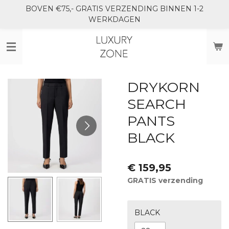
BOVEN €75,- GRATIS VERZENDING BINNEN 1-2
Ga
WERKDAGEN
direct
naar
de
hoofdinhoud
DRYKORN
SEARCH
PANTS
BLACK
€ 159,95
GRATIS verzending
BLACK