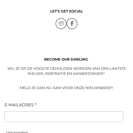
LET'S GET SOCIAL
I
F
n
a
s
c
t
e
a
b
g
o
r
o
a
k
BECOME OUR DARLING
m
WIL JE OP DE HOOGTE GEHOUDEN WORDEN VAN ONS LAATSTE
NIEUWS, INSPIRATIE EN AANBIEDINGEN?
MELD JE DAN NU AAN VOOR ONZE NIEUWSBRIEF!
E-MAILADRES *
Verzenden