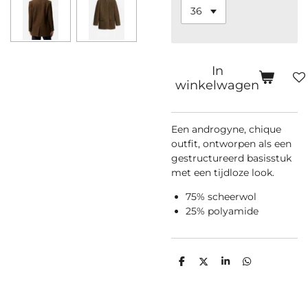
In
winkelwagen
Een androgyne, chique
outfit, ontworpen als een
gestructureerd basisstuk
met een tijdloze look.
75% scheerwol
25% polyamide
D
D
S
D
e
e
h
e
l
e
a
l
e
l
r
e
n
e
n