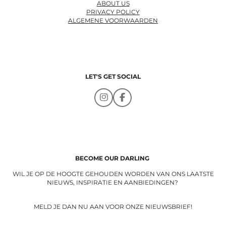
ABOUT US
PRIVACY POLICY
ALGEMENE VOORWAARDEN
LET'S GET SOCIAL
I
F
n
a
s
c
t
e
a
b
g
o
r
o
a
k
BECOME OUR DARLING
m
WIL JE OP DE HOOGTE GEHOUDEN WORDEN VAN ONS LAATSTE
NIEUWS, INSPIRATIE EN AANBIEDINGEN?
MELD JE DAN NU AAN VOOR ONZE NIEUWSBRIEF!