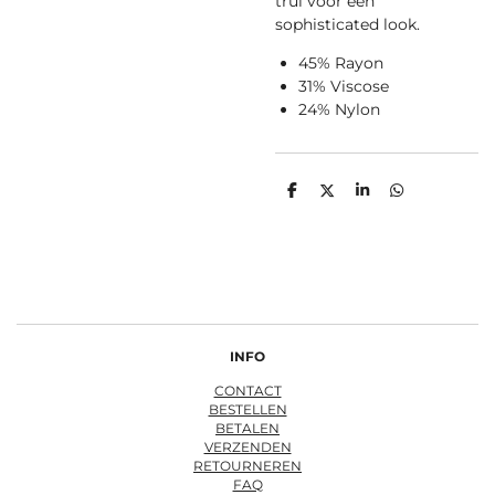
trui voor een
sophisticated look.
45% Rayon
31% Viscose
24% Nylon
D
D
S
D
e
e
h
e
l
e
a
l
e
l
r
e
n
e
n
INFO
CONTACT
BESTELLEN
BETALEN
VERZENDEN
RETOURNEREN
FAQ