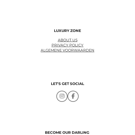
LUXURY ZONE
ABOUT US
PRIVACY POLICY
ALGEMENE VOORWAARDEN
LET'S GET SOCIAL
I
F
n
a
s
c
t
e
a
b
g
o
r
o
a
k
BECOME OUR DARLING