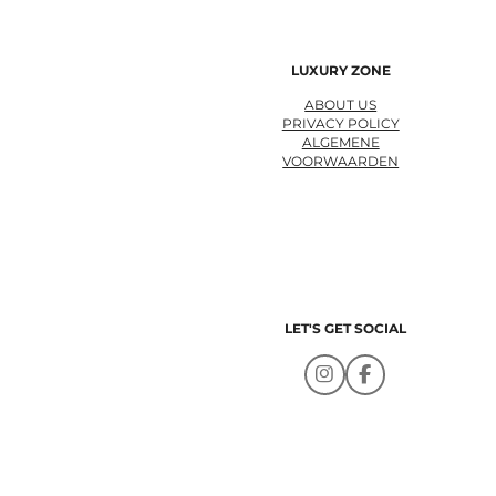
LUXURY ZONE
ABOUT US
PRIVACY POLICY
ALGEMENE
VOORWAARDEN
LET'S GET SOCIAL
I
F
n
a
s
c
t
e
a
b
g
o
r
o