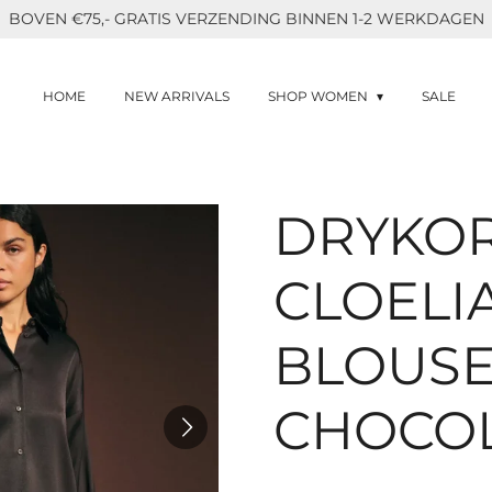
BOVEN €75,- GRATIS VERZENDING BINNEN 1-2 WERKDAGEN
HOME
NEW ARRIVALS
SHOP WOMEN
SALE
DRYKO
CLOELI
BLOUSE
CHOCO