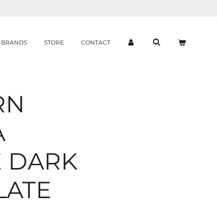
BRANDS
STORE
CONTACT
RN
A
 DARK
LATE