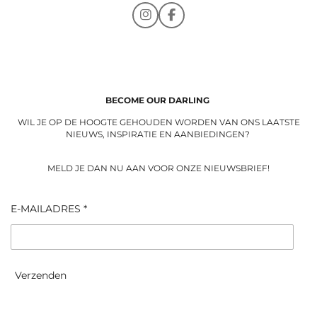
I
F
n
a
s
c
t
e
a
b
g
o
r
o
a
k
BECOME OUR DARLING
m
WIL JE OP DE HOOGTE GEHOUDEN WORDEN VAN ONS LAATSTE
NIEUWS, INSPIRATIE EN AANBIEDINGEN?
MELD JE DAN NU AAN VOOR ONZE NIEUWSBRIEF!
E-MAILADRES *
Verzenden