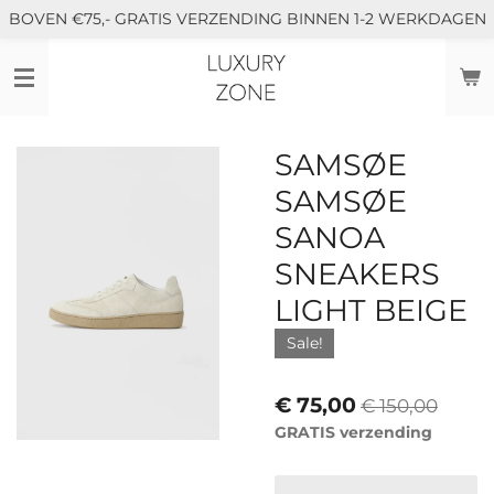
BOVEN €75,- GRATIS VERZENDING BINNEN 1-2 WERKDAGEN
Ga
direct
naar
de
hoofdinhoud
SAMSØE
SAMSØE
SANOA
SNEAKERS
LIGHT BEIGE
Sale!
€ 75,00
€ 150,00
GRATIS verzending