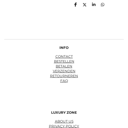
D
D
S
D
e
e
h
e
l
e
a
l
e
l
r
e
n
e
n
INFO
CONTACT
BESTELLEN
BETALEN
VERZENDEN
RETOURNEREN
FAQ
LUXURY ZONE
ABOUT US
PRIVACY POLICY