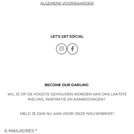
ALGEMENE VOORWAARDEN
LET'S GET SOCIAL
I
F
n
a
s
c
t
e
a
b
g
o
r
o
a
k
BECOME OUR DARLING
m
WIL JE OP DE HOOGTE GEHOUDEN WORDEN VAN ONS LAATSTE
NIEUWS, INSPIRATIE EN AANBIEDINGEN?
MELD JE DAN NU AAN VOOR ONZE NIEUWSBRIEF!
E-MAILADRES *