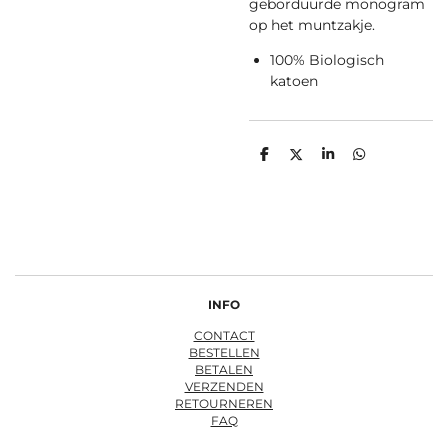
geborduurde monogram
op het muntzakje.
100% Biologisch
katoen
D
D
S
D
e
e
h
e
l
e
a
l
e
l
r
e
n
e
n
INFO
CONTACT
BESTELLEN
BETALEN
VERZENDEN
RETOURNEREN
FAQ