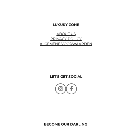
LUXURY ZONE
ABOUT US
PRIVACY POLICY
ALGEMENE VOORWAARDEN
LET'S GET SOCIAL
I
F
n
a
s
c
t
e
a
b
g
o
r
o
a
k
BECOME OUR DARLING
m