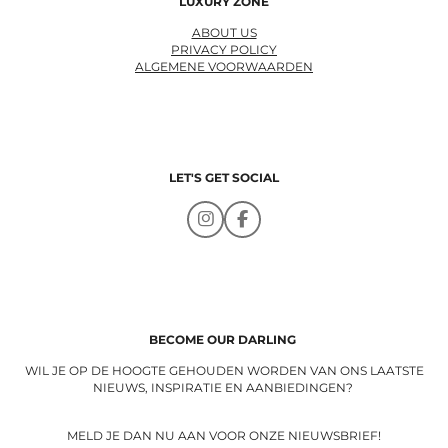
LUXURY ZONE
ABOUT US
PRIVACY POLICY
ALGEMENE VOORWAARDEN
LET'S GET SOCIAL
I
F
n
a
s
c
t
e
a
b
g
o
r
o
a
k
BECOME OUR DARLING
m
WIL JE OP DE HOOGTE GEHOUDEN WORDEN VAN ONS LAATSTE
NIEUWS, INSPIRATIE EN AANBIEDINGEN?
MELD JE DAN NU AAN VOOR ONZE NIEUWSBRIEF!