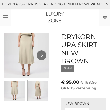
BOVEN €75,- GRATIS VERZENDING BINNEN 1-2 WERKDAGEN
Ga
direct
naar
de
hoofdinhoud
DRYKORN
URA SKIRT
NEW
BROWN
Sale!
€ 95,00
€ 189,95
GRATIS verzending
NEW BROWN