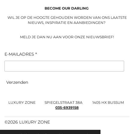
r
o
a
k
BECOME OUR DARLING
m
WIL JE OP DE HOOGTE GEHOUDEN WORDEN VAN ONS LAATSTE
NIEUWS, INSPIRATIE EN AANBIEDINGEN?
MELD JE DAN NU AAN VOOR ONZE NIEUWSBRIEF!
E-MAILADRES *
Verzenden
LUXURY ZONE SPIEGELSTRAAT 38A 1405 HX BUSSUM
035-6939158
©2026 LUXURY ZONE