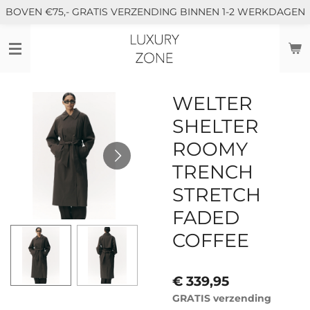
BOVEN €75,- GRATIS VERZENDING BINNEN 1-2 WERKDAGEN
Ga
direct
naar
de
hoofdinhoud
WELTER
SHELTER
ROOMY
TRENCH
STRETCH
FADED
COFFEE
€ 339,95
GRATIS verzending