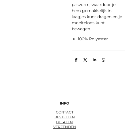
pasvorm, waardoor je
hem gemakkelijk in
laagjes kunt dragen en je
moeiteloos kunt
bewegen.
100% Polyester
D
D
S
D
e
e
h
e
l
e
a
l
e
l
r
e
n
e
n
INFO
CONTACT
BESTELLEN
BETALEN
VERZENDEN