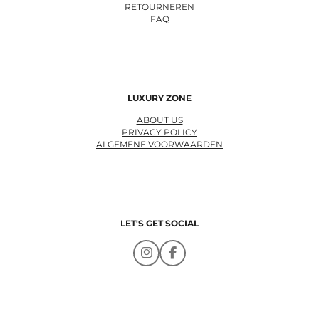
RETOURNEREN
FAQ
LUXURY ZONE
ABOUT US
PRIVACY POLICY
ALGEMENE VOORWAARDEN
LET'S GET SOCIAL
I
F
n
a
s
c
t
e
a
b
g
o