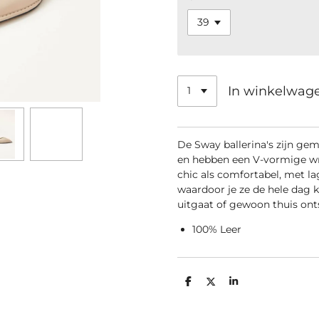
In winkelwag
De Sway ballerina's zijn ge
en hebben een V-vormige wre
chic als comfortabel, met la
waardoor je ze de hele dag k
uitgaat of gewoon thuis ont
100% Leer
D
D
S
e
e
h
l
e
a
e
l
r