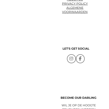
PRIVACY POLICY
ALGEMENE
VOORWAARDEN
LET'S GET SOCIAL
I
F
n
a
s
c
t
e
a
b
g
o
r
o
a
k
m
BECOME OUR DARLING
WIL JE OP DE HOOGTE