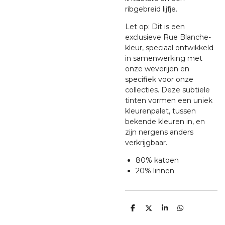
ribgebreid lijfje.
Let op: Dit is een
exclusieve Rue Blanche-
kleur, speciaal ontwikkeld
in samenwerking met
onze weverijen en
specifiek voor onze
collecties. Deze subtiele
tinten vormen een uniek
kleurenpalet, tussen
bekende kleuren in, en
zijn nergens anders
verkrijgbaar.
80% katoen
20% linnen
D
D
S
D
e
e
h
e
l
e
a
l