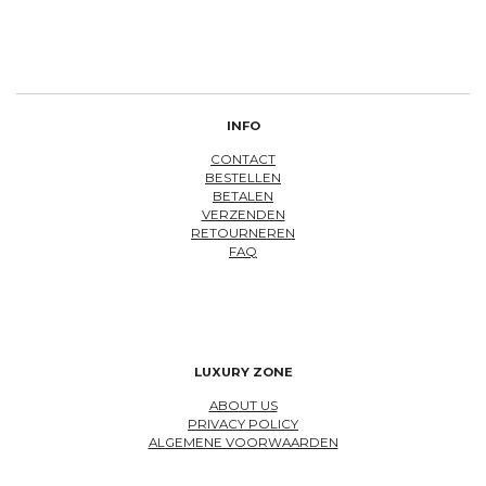
e
l
r
e
n
e
n
INFO
CONTACT
BESTELLEN
BETALEN
VERZENDEN
RETOURNEREN
FAQ
LUXURY ZONE
ABOUT US
PRIVACY POLICY
ALGEMENE VOORWAARDEN