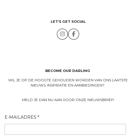
LET'S GET SOCIAL
I
F
n
a
s
c
t
e
a
b
g
o
r
o
a
k
BECOME OUR DARLING
m
WIL JE OP DE HOOGTE GEHOUDEN WORDEN VAN ONS LAATSTE
NIEUWS, INSPIRATIE EN AANBIEDINGEN?
MELD JE DAN NU AAN VOOR ONZE NIEUWSBRIEF!
E-MAILADRES *