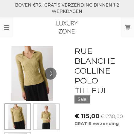
BOVEN €75,- GRATIS VERZENDING BINNEN 1-2
Ga
WERKDAGEN
direct
naar
de
hoofdinhoud
RUE
BLANCHE
COLLINE
POLO
TILLEUL
Sale!
€ 115,00
€ 230,00
GRATIS verzending