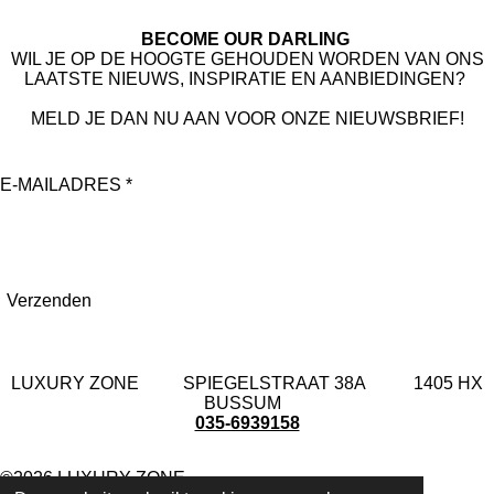
g
o
r
o
BECOME OUR DARLING
a
k
WIL JE OP DE HOOGTE GEHOUDEN WORDEN VAN ONS
m
LAATSTE NIEUWS, INSPIRATIE EN AANBIEDINGEN?
MELD JE DAN NU AAN VOOR ONZE NIEUWSBRIEF!
E-MAILADRES *
Verzenden
LUXURY ZONE SPIEGELSTRAAT 38A 1405 HX
BUSSUM
035-6939158
©2026 LUXURY ZONE