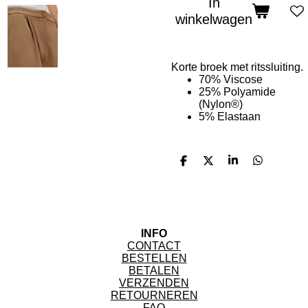
In
winkelwagen
Korte broek met ritssluiting.
70% Viscose
25% Polyamide
(Nylon®)
5% Elastaan
D
D
S
D
e
e
h
e
l
e
a
l
e
l
r
e
n
e
n
INFO
CONTACT
BESTELLEN
BETALEN
VERZENDEN
RETOURNEREN
FAQ