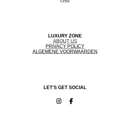
LUXURY ZONE
ABOUT US
PRIVACY POLICY
ALGEMENE VOORWAARDEN
LET'S GET SOCIAL
I
F
n
a
s
c
t
e
a
b