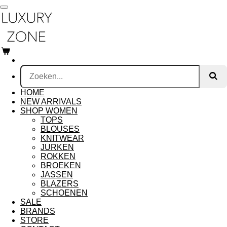
Ga
direct
naar
de
hoofdinhoud
HOME
NEW ARRIVALS
SHOP WOMEN
TOPS
BLOUSES
KNITWEAR
JURKEN
ROKKEN
BROEKEN
JASSEN
BLAZERS
SCHOENEN
SALE
BRANDS
STORE