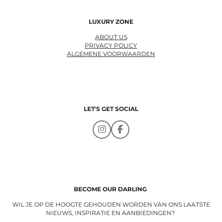
LUXURY ZONE
ABOUT US
PRIVACY POLICY
ALGEMENE VOORWAARDEN
LET'S GET SOCIAL
I
F
n
a
s
c
t
e
a
b
g
o
r
o
a
k
BECOME OUR DARLING
m
WIL JE OP DE HOOGTE GEHOUDEN WORDEN VAN ONS LAATSTE
NIEUWS, INSPIRATIE EN AANBIEDINGEN?