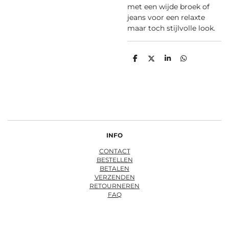
met een wijde broek of
jeans voor een relaxte
maar toch stijlvolle look.
D
D
S
D
e
e
h
e
l
e
a
l
e
l
r
e
n
e
n
INFO
CONTACT
BESTELLEN
BETALEN
VERZENDEN
RETOURNEREN
FAQ