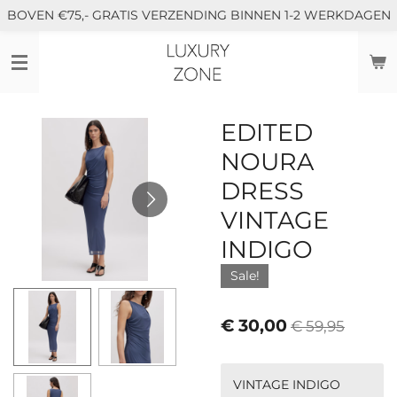
BOVEN €75,- GRATIS VERZENDING BINNEN 1-2 WERKDAGEN
Ga
direct
naar
de
hoofdinhoud
EDITED
NOURA
DRESS
VINTAGE
INDIGO
Sale!
€ 30,00
€ 59,95
VINTAGE INDIGO