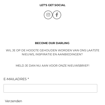
LET'S GET SOCIAL
I
F
n
a
s
c
t
e
a
b
g
o
r
o
a
k
BECOME OUR DARLING
m
WIL JE OP DE HOOGTE GEHOUDEN WORDEN VAN ONS LAATSTE
NIEUWS, INSPIRATIE EN AANBIEDINGEN?
MELD JE DAN NU AAN VOOR ONZE NIEUWSBRIEF!
E-MAILADRES *
Verzenden