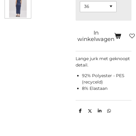
In
winkelwagen
Lange jurk met geknoopt
detail.
92% Polyester - PES
(recyceld)
8% Elastaan
D
D
S
D
e
e
h
e
l
e
a
l
e
l
r
e
n
e
n