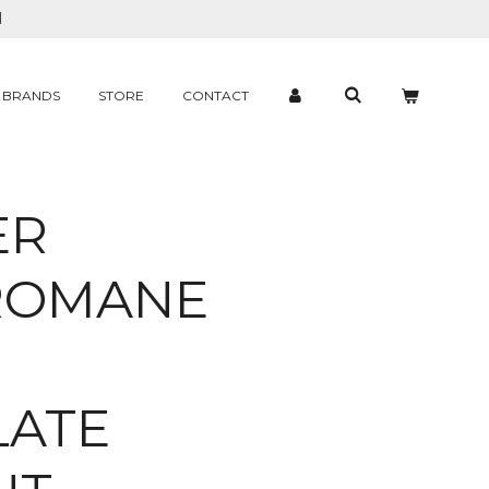
N
BRANDS
STORE
CONTACT
ER
ROMANE
LATE