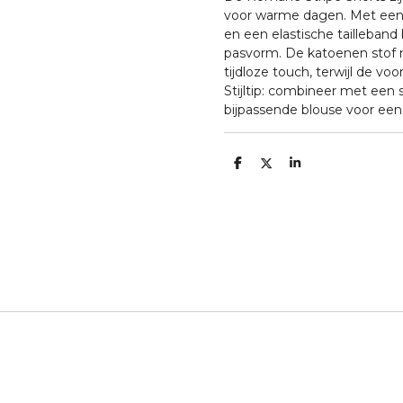
voor warme dagen. Met een 
en een elastische tailleband
pasvorm. De katoenen stof 
tijdloze touch, terwijl de v
Stijltip: combineer met een s
bijpassende blouse voor ee
D
D
S
e
e
h
l
e
a
e
l
r
n
e