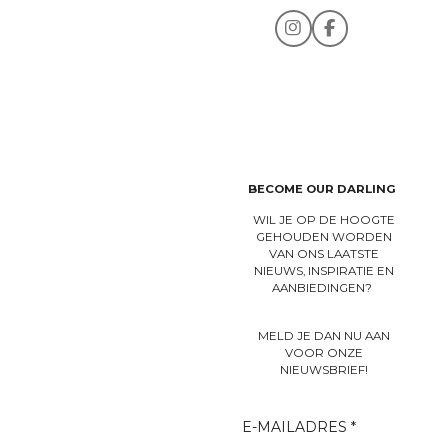
I
F
n
a
s
c
t
e
a
b
g
o
r
o
a
k
m
BECOME OUR DARLING
WIL JE OP DE HOOGTE
GEHOUDEN WORDEN
VAN ONS LAATSTE
NIEUWS, INSPIRATIE EN
AANBIEDINGEN?
MELD JE DAN NU AAN
VOOR ONZE
NIEUWSBRIEF!
E-MAILADRES *