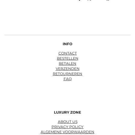
D
D
S
D
e
e
h
e
l
e
a
l
e
l
r
e
n
e
n
INFO
CONTACT
BESTELLEN
BETALEN
VERZENDEN
RETOURNEREN
FAQ
LUXURY ZONE
ABOUT US
PRIVACY POLICY
ALGEMENE VOORWAARDEN