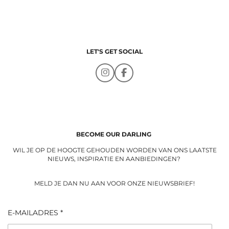
LET'S GET SOCIAL
I
F
n
a
s
c
t
e
a
b
g
o
r
o
a
k
BECOME OUR DARLING
m
WIL JE OP DE HOOGTE GEHOUDEN WORDEN VAN ONS LAATSTE
NIEUWS, INSPIRATIE EN AANBIEDINGEN?
MELD JE DAN NU AAN VOOR ONZE NIEUWSBRIEF!
E-MAILADRES *