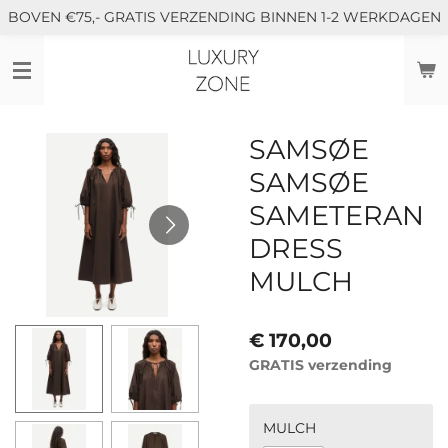
BOVEN €75,- GRATIS VERZENDING BINNEN 1-2 WERKDAGEN
Ga
direct
naar
de
hoofdinhoud
SAMSØE
SAMSØE
SAMETERAN
DRESS
MULCH
€ 170,00
GRATIS verzending
MULCH